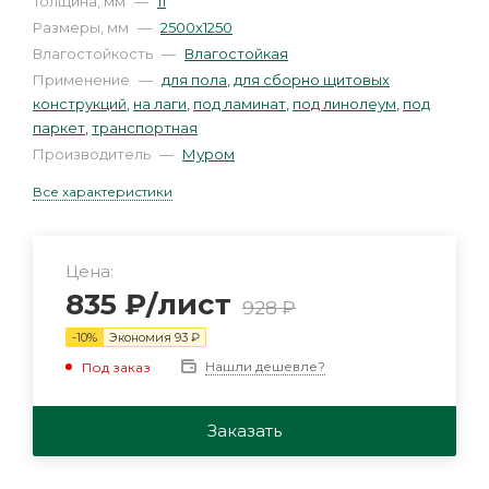
Толщина, мм
—
11
Размеры, мм
—
2500х1250
Влагостойкость
—
Влагостойкая
Применение
—
для пола
,
для сборно щитовых
конструкций
,
на лаги
,
под ламинат
,
под линолеум
,
под
паркет
,
транспортная
Производитель
—
Муром
Все характеристики
Цена:
835
₽
/лист
928
₽
-
10
%
Экономия
93
₽
Нашли дешевле?
Под заказ
Заказать