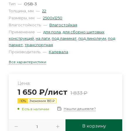
Тип
—
OSB-3
Толщина, мм
—
22
Размеры, мм
—
2500х1250
Влагостойкость
—
Влагостойкая
Применение
—
для пола
,
для сборно щитовых
конструкций
,
на лаги
,
под ламинат
,
под линолеум
,
под
паркет
,
транспортная
Производитель
—
Калевала
Все характеристики
Цена:
1 650
₽
/лист
1 833
₽
-
10
%
Экономия
183
₽
Нашли дешевле?
Есть в наличии
В корзину