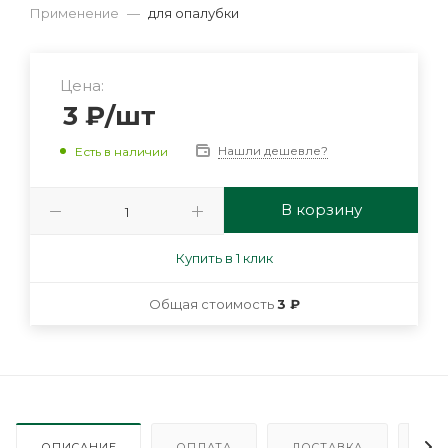
Применение
—
для опалубки
Цена:
3
₽
/шт
Нашли дешевле?
Есть в наличии
В корзину
Купить в 1 клик
Общая стоимость
3 ₽
ОПИСАНИЕ
ОПЛАТА
ДОСТАВКА
ГА