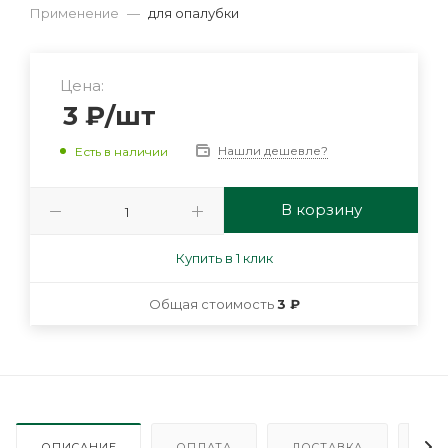
Применение
—
для опалубки
Цена:
3
₽
/шт
Нашли дешевле?
Есть в наличии
В корзину
Купить в 1 клик
Общая стоимость
3 ₽
ОПИСАНИЕ
ОПЛАТА
ДОСТАВКА
ГА