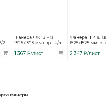
Фанера ФК 18 мм
Фанера ФК 18 м
2/2
1525х1525 мм сорт 4/4
1525х1525 мм сор
нешлифованная
шлифованная
1 367
₽
/лист
2 347
₽
/лист
березовая
березовая
орта фанеры