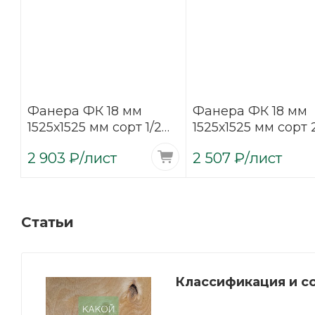
Фанера ФК 18 мм
Фанера ФК 18 мм
1525х1525 мм сорт 1/2
1525х1525 мм сорт 
шлифованная
шлифованная
2 903
₽
/лист
2 507
₽
/лист
березовая
березовая
Статьи
Классификация и с